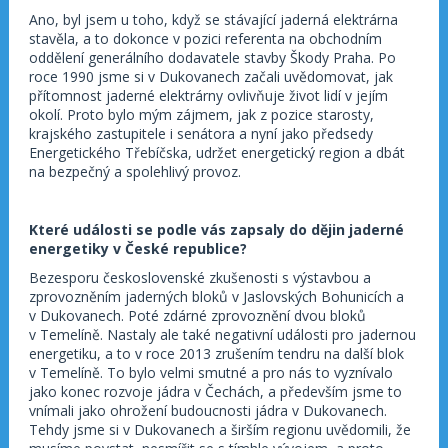
Ano, byl jsem u toho, když se stávající jaderná elektrárna
stavěla, a to dokonce v pozici referenta na obchodním
oddělení generálního dodavatele stavby Škody Praha. Po
roce 1990 jsme si v Dukovanech začali uvědomovat, jak
přítomnost jaderné elektrárny ovlivňuje život lidí v jejím
okolí. Proto bylo mým zájmem, jak z pozice starosty,
krajského zastupitele i senátora a nyní jako předsedy
Energetického Třebíčska, udržet energetický region a dbát
na bezpečný a spolehlivý provoz.
Které události se podle vás zapsaly do dějin jaderné
energetiky v České republice?
Bezesporu československé zkušenosti s výstavbou a
zprovozněním jaderných bloků v Jaslovských Bohunicích a
v Dukovanech. Poté zdárné zprovoznění dvou bloků
v Temelíně. Nastaly ale také negativní události pro jadernou
energetiku, a to v roce 2013 zrušením tendru na další blok
v Temelíně. To bylo velmi smutné a pro nás to vyznívalo
jako konec rozvoje jádra v Čechách, a především jsme to
vnímali jako ohrožení budoucnosti jádra v Dukovanech.
Tehdy jsme si v Dukovanech a širším regionu uvědomili, že