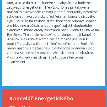
Ano, a to je další úkol, kterým se zabýváme a budeme
zabývat v Energetickém Třebíčsku. Dnes při takovém
masivním avizovaném rozvoji jaderné energetiky nesmíme
schovávat hlavu do písku před řešením konce palivového
cyklu. Musí se na základě státní koncepce připravit lokalita
pro hlubinné úložiště, anebo aspoň zajistit dlouhodobé
skladování mimo areály elektráren např. v lokalitě Skalka na
Bystřicku. Tím se ale nezbavíme povinnosti najít konečné
úložiště, ale určitě získáme čas na možná jiné využití
použitého paliva a třeba i řešení konečného uložení. Dle
mého názoru je bezpečnější dlouhodobé skladování pod
zemí na Skalce než v povrchových skladech u elektráren.
V kontextu války na Ukrajině je to jistě silné téma
k zamyšlení.
Kancelář Energetického