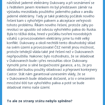
návštěvě Jaderné elektrárny Dukovany a při seznámení se
s ředitelem Janem Krenkem mi byl představen záměr na
výstavbu meziskladu použitého jaderného paliva v areálu
jaderné elektrárny. Tady je také prakticky počátek nového
řešení kam s vyhořelým palivem a akceptace veřejnosti
tohoto problému. Říkám nového řešení, protože záhy po
revoluci se upustilo od odvozu vyhořelého paliva do Ruska.
Byla to těžká doba, hned v počátku tvoření novodobých
vztahů s provozovatelem elektrárny jsme tu měli velký
konflikt. Dukovany a okolí nechtěli tento dlouhodobý sklad
na svém území a provozovatel ČEZ neměl jinou možnost,
protože tehdejší vláda také jiné řešení než v Dukovanech
nepřipouštěla. Nakonec bylo rozhodnuto, že se skladovat
v Dukovanech bude i přes nesouhlas obce Dukovany.
Vymohli jsme si silné bezpečnostní garance, a to, že pro
skladování budou použity skladovací a přepravní kontejnery
Castor. Stát nám garantoval usnesením vlády, že se
v Dukovanech bude skladovat dočasně, a to v omezeném
množství 600 tun vyhořelého paliva a poté se bude
skladovat mimo naše území.
To ale ze strany státu nebylo splněno?