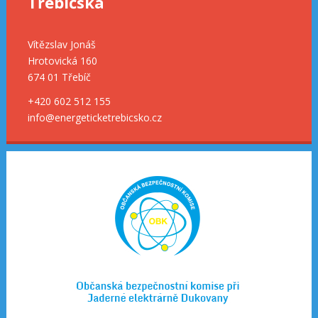
Třebíčska
Vítězslav Jonáš
Hrotovická 160
674 01 Třebíč
+420 602 512 155
info@energeticketrebicsko.cz