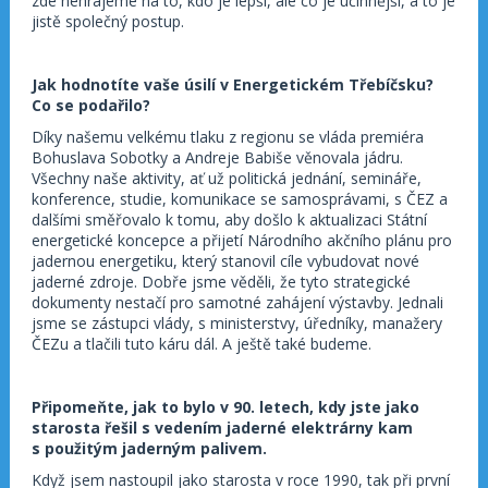
zde nehrajeme na to, kdo je lepší, ale co je účinnější, a to je
jistě společný postup.
Jak hodnotíte vaše úsilí v Energetickém Třebíčsku?
Co se podařilo?
Díky našemu velkému tlaku z regionu se vláda premiéra
Bohuslava Sobotky a Andreje Babiše věnovala jádru.
Všechny naše aktivity, ať už politická jednání, semináře,
konference, studie, komunikace se samosprávami, s ČEZ a
dalšími směřovalo k tomu, aby došlo k aktualizaci Státní
energetické koncepce a přijetí Národního akčního plánu pro
jadernou energetiku, který stanovil cíle vybudovat nové
jaderné zdroje. Dobře jsme věděli, že tyto strategické
dokumenty nestačí pro samotné zahájení výstavby. Jednali
jsme se zástupci vlády, s ministerstvy, úředníky, manažery
ČEZu a tlačili tuto káru dál. A ještě také budeme.
Připomeňte, jak to bylo v 90. letech, kdy jste jako
starosta řešil s vedením jaderné elektrárny kam
s použitým jaderným palivem.
Když jsem nastoupil jako starosta v roce 1990, tak při první