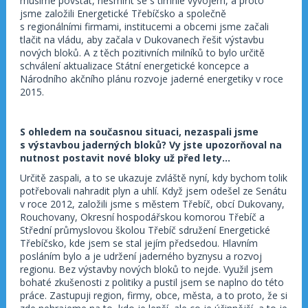
musíme povstat, nesmířit se s tímhle vývojem, a proto
jsme založili Energetické Třebíčsko a společně
s regionálními firmami, institucemi a obcemi jsme začali
tlačit na vládu, aby začala v Dukovanech řešit výstavbu
nových bloků. A z těch pozitivních milníků to bylo určitě
schválení aktualizace Státní energetické koncepce a
Národního akčního plánu rozvoje jaderné energetiky v roce
2015.
S ohledem na současnou situaci, nezaspali jsme
s výstavbou jaderných bloků? Vy jste upozorňoval na
nutnost postavit nové bloky už před lety…
Určitě zaspali, a to se ukazuje zvláště nyní, kdy bychom tolik
potřebovali nahradit plyn a uhlí. Když jsem odešel ze Senátu
v roce 2012, založili jsme s městem Třebíč, obcí Dukovany,
Rouchovany, Okresní hospodářskou komorou Třebíč a
Střední průmyslovou školou Třebíč sdružení Energetické
Třebíčsko, kde jsem se stal jejím předsedou. Hlavním
posláním bylo a je udržení jaderného byznysu a rozvoj
regionu. Bez výstavby nových bloků to nejde. Využil jsem
bohaté zkušenosti z politiky a pustil jsem se naplno do této
práce. Zastupuji region, firmy, obce, města, a to proto, že si